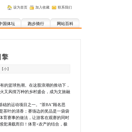
设为首页
加入收藏
联系我们
中国体坛
跑步骑行
网站百科
引擎
【
小
】
未有的篮球热潮。在这股浪潮的推动下，
似火又风情万种的乡村盛会，成为文旅融
础的运动项目之一。“茶BA”顾名思
是茶叶的清香；赛场边的奖品是一袋袋
体育赛事的做法，让游客在观赛的同时
感觉满载而归！体育+农产的结合，极