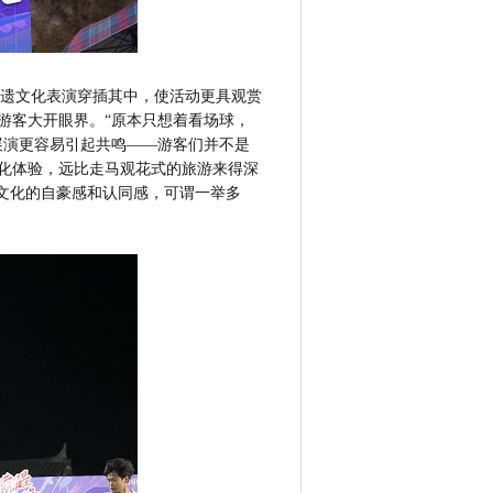
非遗文化表演穿插其中，使活动更具观赏
游客大开眼界。“原本只想着看场球，
展演更容易引起共鸣——游客们并不是
化体验，远比走马观花式的旅游来得深
文化的自豪感和认同感，可谓一举多