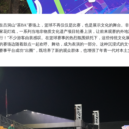
在吕洞山“茶BA”赛场上，篮球不再仅仅是比赛，也是展示文化的舞台。
家花灯戏，一系列当地非物质文化遗产项目轮番上演，让前来观赛的外地
行！”不少游客由衷感叹。在篮球赛事的热烈氛围烘托下，这些传统文化
的赛场边随着鼓点一起欢呼、舞动，成为表演的一部分。这种沉浸式的文
赛事平台成功“出圈”，既培养了新的观众群体，也增强了年青一代对本土