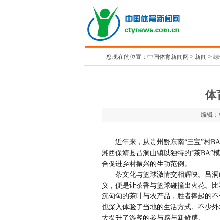
您现在的位置：
中国体育新闻网
>
新闻
>
综
体
编辑：中
近年来，从贵州黔东南“三宝”村
湘西保靖县吕洞山镇以独特的“茶BA
合促进乡村振兴的生动范例。
茶文化与篮球激情交相辉映。吕洞
义，便是让茶香与篮球碰撞出火花。比
沉甸甸的茶叶与农产品，胜者捧起的不
也深入体验了当地的生活方式。不少外
大提升了游客的参与感与新鲜感。