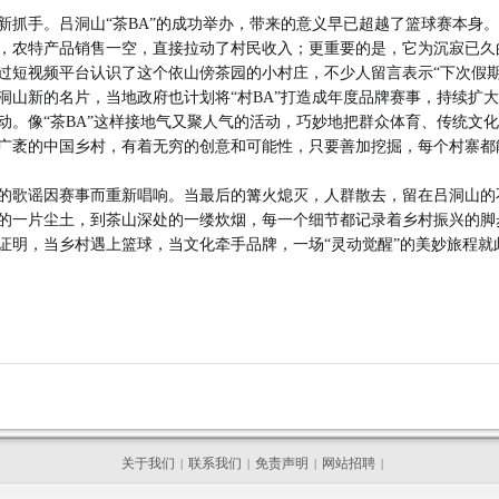
新抓手。吕洞山“茶BA”的成功举办，带来的意义早已超越了篮球赛本身
，农特产品销售一空，直接拉动了村民收入；更重要的是，它为沉寂已久的
过短视频平台认识了这个依山傍茶园的小村庄，不少人留言表示“下次假期
吕洞山新的名片，当地政府也计划将“村BA”打造成年度品牌赛事，持续扩
动。像“茶BA”这样接地气又聚人气的活动，巧妙地把群众体育、传统文
广袤的中国乡村，有着无穷的创意和可能性，只要善加挖掘，每个村寨都
的歌谣因赛事而重新唱响。当最后的篝火熄灭，人群散去，留在吕洞山的
的一片尘土，到茶山深处的一缕炊烟，每一个细节都记录着乡村振兴的脚
证明，当乡村遇上篮球，当文化牵手品牌，一场“灵动觉醒”的美妙旅程就
关于我们
联系我们
免责声明
网站招聘
|
|
|
|