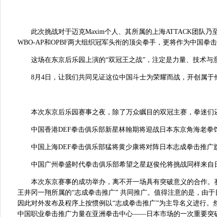
此次挑战对于迈克Maxim个人、其所属的上海ATTACK团队
WBO-AP和OPBF两大组织冠军头衔的顶尖拳手，更将作为中国
这场在东京后乐园上演的“双冠王之战”，注定是力量、技术与
8月4日，让我们共同见证这位中国斗士为荣耀而战，开创属于
本次东京后乐园赛事之夜，除了万众瞩目的双冠主赛，拳迷们
中国香港DEF拳击俱乐部新星林翰期将迎战日本东京角海老拳
中国上海DEF拳击俱乐部猛将黄少康将对阵日本志成拳击推广
中国广州拳盛时代拳击俱乐部希望之星赵俊伦将挑战同样来自
本次东京赛事的成功举办，离不开一场具有突破意义的合作。赛事由中
王井冈一翔所属的“志成拳击推广” 共同推广。值得注意的是，由
因此对外发布及程序上按惯例以“志成拳击推广”为主导名义进行
中国职业拳击推广力量在亚洲拳击中心——日本市场的一次重要突