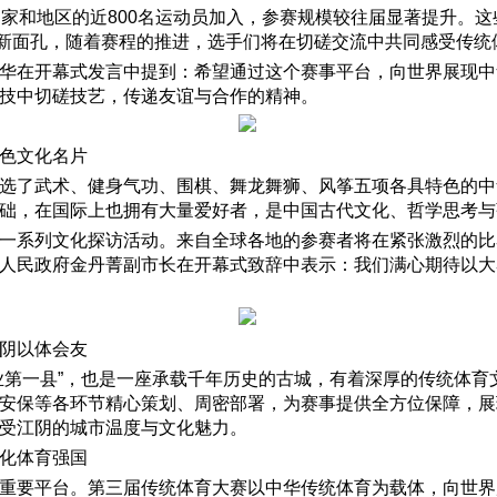
国家和地区的近800名运动员加入，参赛规模较往届显著提升。
的新面孔，随着赛程的推进，选手们将在切磋交流中共同感受传统
华在开幕式发言中提到：希望通过这个赛事平台，向世界展现中
技中切磋技艺，传递友谊与合作的精神。
色文化名片
选了武术、健身气功、围棋、舞龙舞狮、风筝五项各具特色的中
础，在国际上也拥有大量爱好者，是中国古代文化、哲学思考与
一系列文化探访活动。来自全球各地的参赛者将在紧张激烈的比
人民政府金丹菁副市长在开幕式致辞中表示：我们满心期待以大
阴以体会友
业第一县”，也是一座承载千年历史的古城，有着深厚的传统体育
安保等各环节精心策划、周密部署，为赛事提供全方位保障，展
受江阴的城市温度与文化魅力。
化体育强国
重要平台。第三届传统体育大赛以中华传统体育为载体，向世界