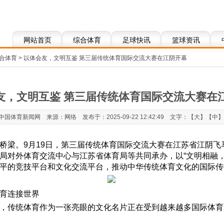
网站首页
综合体育
足球快讯
篮球资讯
合体育
> 以体会友，文明互鉴 第三届传统体育国际交流大赛在江阴开幕
友，文明互鉴 第三届传统体育国际交流大赛在
国体育新闻网 来源：网络 发布于：2025-09-22 12:42:49 文字：【
大
】【
中
】
桥梁。9月19日，第三届传统体育国际交流大赛在江苏省江阴飞
局对外体育交流中心与江苏省体育局等共同承办，以“文明相融，
平的竞技平台和文化交流平台，推动中华传统体育文化的国际传
育连接世界
，传统体育作为一张亮眼的文化名片正在受到越来越多国际体育