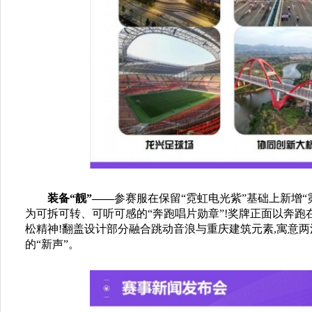
装备“靓”——
参赛服在保留“霓虹电光紫”基础上新增“
为可拆可转、可听可感的“奔跑唱片勋章”!奖牌正面以奔跑
松精神!翻盖设计部分融合跳动音浪与重庆建筑元素,寓意
的“新声”。