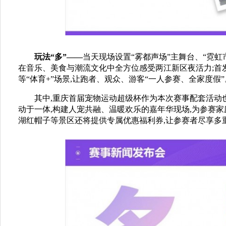
玩法“多”——
当天现场设置“雾都声场”主舞台、“霓虹
在音乐、美食与潮流文化中全方位感受两江新区夜活力;首
等“体育+”场景,让跑者、观众、游客“一人参赛、全家度假”
其中,重庆首届宠物运动超级杯作为本次赛事配套活动
动于一体,构建人宠共融、温暖欢乐的嘉年华现场,为参赛
湖红帽子等景区还将提供专属优惠福利券,让参赛者尽享多