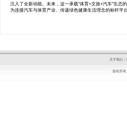
注入了全新动能。未来，这一承载“体育+文旅+汽车”生态
为连接汽车与体育产业、传递绿色健康生活理念的标杆平台，
关于我们
|
版权所有 C