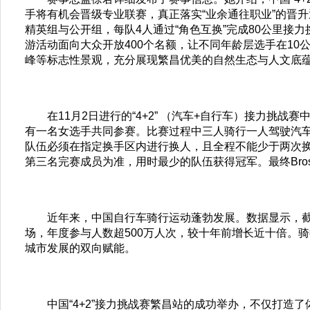
手将有机会晋级专业联赛，真正落实“业余通往职业”的晋升
精英组与公开组，每队4人通过“角色互换”完成80公里接
游活动面向大众开放400个名额，让不同年龄层选手在1
峰等标志性景观，充分展现繁昌优美的自然生态与人文底
在11月2日进行的“4+2” （汽车+自行车）接力挑
有一名女选手共同参赛。比赛过程中三人骑行一人驾驶汽车
队伍必须在指定换手区内进行换人，且全程不能少于两次换
第三名完赛成员为准，用时最少的队伍获得冠军。最终Bross
近年来，中国自行车骑行运动蓬勃发展。数据显示，截至
场，年度参与人数超500万人次，较十年前增长近十倍。
城市发展的双向赋能。
中国“4+2”接力挑战赛繁昌站的成功举办，不仅打