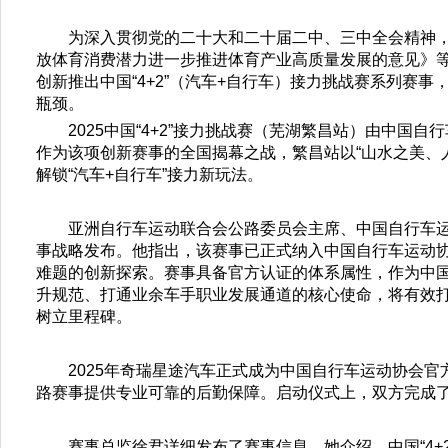
为深入贯彻党的二十大和二十届二中、三中全会精神，全
放体育消费潜力进一步推进体育产业高质量发展的意见》
创新推出中国“4+2”（汽车+自行车）接力挑战赛系列赛
瓶颈。
2025中国“4+2”接力挑战赛（芜湖繁昌站）由中
作为该项创新赛事的全国揭幕之战，繁昌站以“山水之美、
解锁“汽车+自行车”接力新玩法。
亚洲自行车运动联合会公路委员会主席、中国自行车运
事战略发布。他指出，该赛事已正式纳入中国自行车运动
难题的创新探索。赛事具备官方认证的体系属性，作为中国
升规范、打通业余车手职业发展通道的核心使命，将有效
树立里程碑。
2025年奇瑞星途汽车正式成为中国自行车运动协会官
路赛事提供专业可靠的后勤保障。启动仪式上，双方完成
赛事总监徐君详细发布了赛事信息。她介绍，中国“4