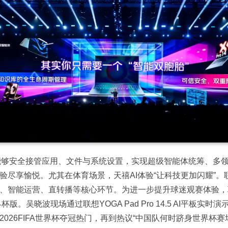
个能够安全接管应用、文件与系统设置，实现超级智能体统筹、多领
尽享愉悦。尤其在体育场景，天禧AI体验“让科技更加闪耀”。联想
、智能运营、直转播等核心环节。为进一步提升球迷观赛体验，
版。吴晓波现场通过联想YOGA Pad Pro 14.5 AI平板实
026FIFA世界杯夺冠热门，再到热议“中国队何时跻身世界杯