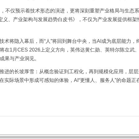
关键跨越，不仅预示着技术形态的演进，更将深刻重塑产业格局与生
产业定义、产业架构与发展趋势白皮书》，不仅为产业发展提供框架
，技术将隐入幕后，而“人”将回到舞台中央，当AI成为底层能力
rld将在1月CES 2026上定义方向，英伟达黄仁勋、英特尔陈立
成果与产业洞见。
续推进的长坡厚雪：从概念验证到工程化，再到规模化应用，层
果在实际场景中形成可感知的体验，AI“更懂人、服务人”的命题